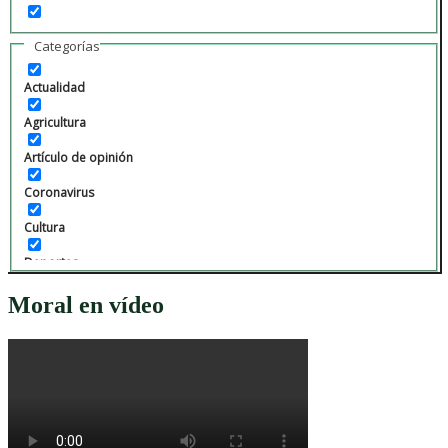
Categorías
Actualidad
Agricultura
Artículo de opinión
Coronavirus
Cultura
Deportes
Economía
Moral en vídeo
Educación
Fiestas
Gastronomía
Local