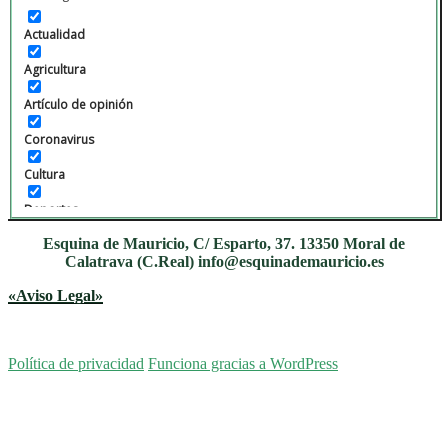
Verso y Prosa
Actualidad
Agricultura
Artículo de opinión
Coronavirus
Cultura
Deportes
Esquina de Mauricio, C/ Esparto, 37. 13350 Moral de
Economía
Calatrava (C.Real) info@esquinademauricio.es
Educación
«Aviso Legal»
Fiestas
Gastronomía
Política de privacidad
Funciona gracias a WordPress
Local
Medio Ambiente