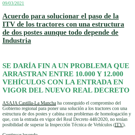
Publicado
09/03/2021
de
el
tractores
nuevos
Acuerdo para solucionar el paso de la
se
ITV de los tractores con una estructura
dispara
un
de dos postes aunque todo depende de
23,75%
Industria
en
2025:
en
los
cinco
SE DARÍA FIN A UN PROBLEMA QUE
primeros
ARRASTRAN ENTRE 10.000 Y 12.000
meses
del
VEHÍCULOS CON LA ENTRADA EN
año
VIGOR DEL NUEVO REAL DECRETO
se
han
vendido
ASAJA Castilla-La Mancha
ha conseguido el compromiso del
ya
Gobierno regional para poner una solución a los tractores con una
4.590
estructura de dos postes y cabina con problemas de homologación y
unidades»
que, con la entrada en vigor del Real Decreto 448/2020, no tenían
posibilidad de superar la Inspección Técnica de Vehículos (
ITV
).
«Acuerdo
Continuar leyendo