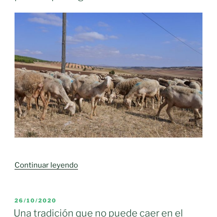
«Otra
Continuar leyendo
muerte
más
en
PUBLICADO
26/10/2020
EL
el
Una tradición que no puede caer en el