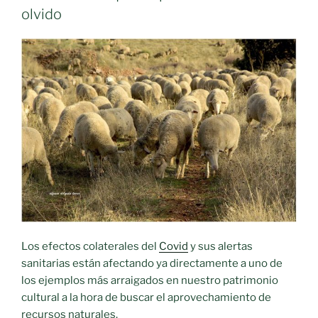
campo:
olvido
cierra
la
última
ganadería
de
Checa
(Guadalajara),
pueblo
que
llegó
a
tener
40.000
Los efectos colaterales del
Covid
y sus alertas
cabezas»
sanitarias están afectando ya directamente a uno de
los ejemplos más arraigados en nuestro patrimonio
cultural a la hora de buscar el aprovechamiento de
recursos naturales.