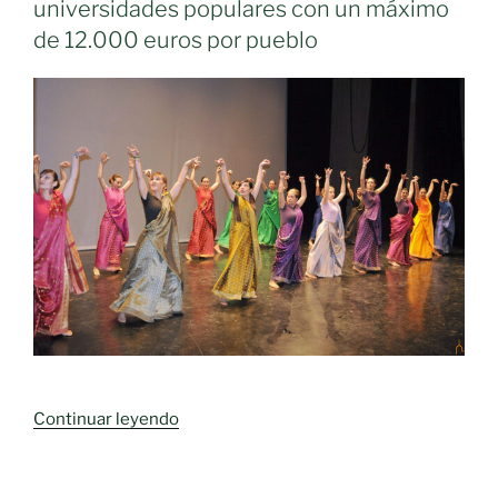
universidades populares con un máximo
denuncia
de 12.000 euros por pueblo
que
el
equipo
de
Gobierno
sube
los
precios
de
la
Universidad
Popular
un
40
«La
Continuar leyendo
por
Diputación
ciento»
subvenciona
ayudas