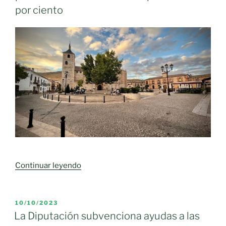
por ciento
«El
Continuar leyendo
PSOE
de
Moral
PUBLICADO
10/10/2023
EL
de
La Diputación subvenciona ayudas a las
Calatrava