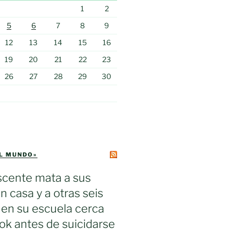
1
2
5
6
7
8
9
12
13
14
15
16
19
20
21
22
23
26
27
28
29
30
EL MUNDO»
scente mata a sus
n casa y a otras seis
en su escuela cerca
k antes de suicidarse