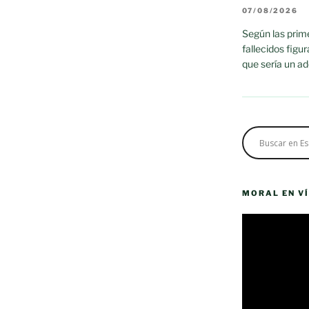
07/08/2026
Según las prime
fallecidos figu
que sería un a
MORAL EN V
Reproductor
de
vídeo