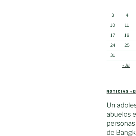
3
4
10
11
17
18
24
25
31
« Jul
NOTICIAS «
Un adole
abuelos e
personas 
de Bangko