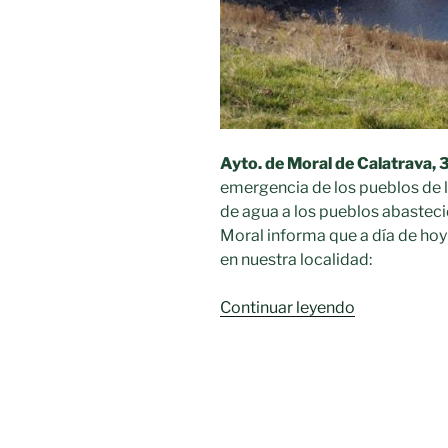
Ayto. de Moral de Calatrava, 
emergencia de los pueblos de l
de agua a los pueblos abastec
Moral informa que a día de hoy
en nuestra localidad:
«El
Continuar leyendo
Ayuntamien
garantiza
el
suministro
de