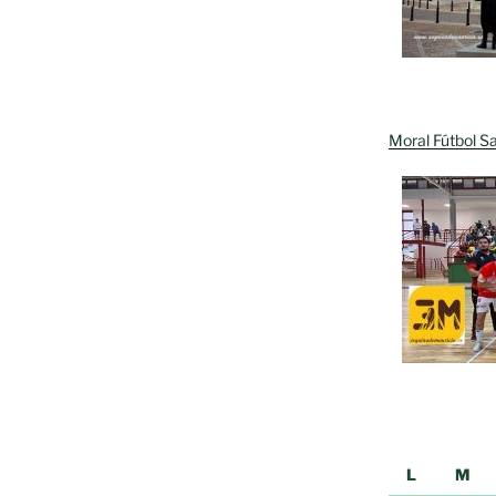
Moral Fútbol Sa
L
M