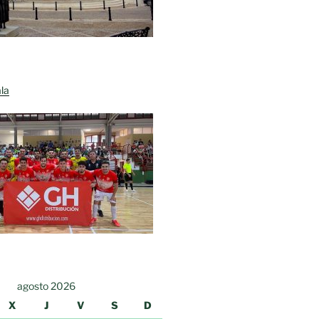
la
agosto 2026
X
J
V
S
D