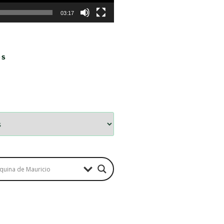
03:17
OS