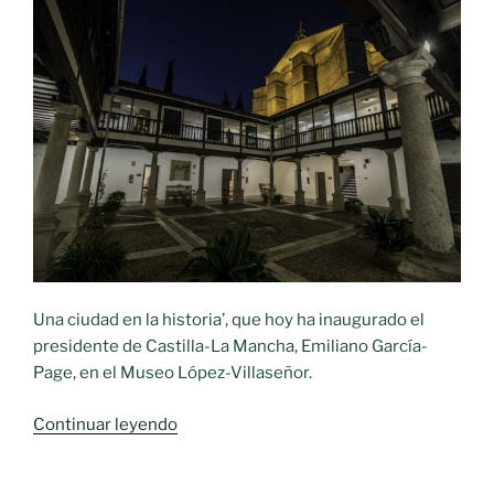
Una ciudad en la historia’, que hoy ha inaugurado el
presidente de Castilla-La Mancha, Emiliano García-
Page, en el Museo López-Villaseñor.
«Exposición
Continuar leyendo
‘Ciudad
Real