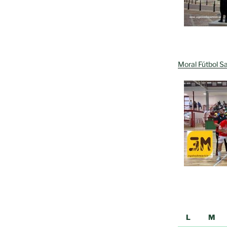
Moral Fútbol Sa
L
M