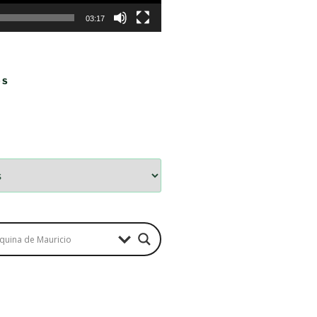
03:17
OS