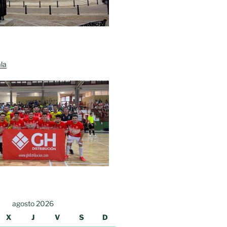
la
agosto 2026
X
J
V
S
D