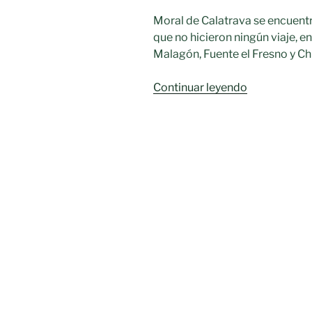
Moral de Calatrava se encuent
que no hicieron ningún viaje, 
Malagón, Fuente el Fresno y Chi
«Moral
Continuar leyendo
de
Calatrava
con
baja
movilidad»