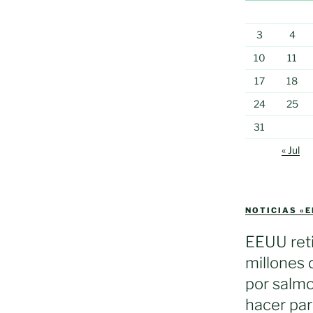
3
4
10
11
17
18
24
25
31
« Jul
NOTICIAS «
EEUU reti
millones 
por salmo
hacer par