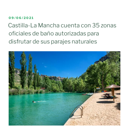
PUNTOS
DE
VIGILANCIA
PUBLICADO
09/06/2021
EL
PARA
Castilla-La Mancha cuenta con 35 zonas
MAYOR
oficiales de baño autorizadas para
SEGURIDAD»
disfrutar de sus parajes naturales