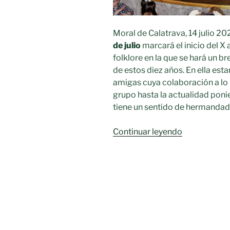
Moral de Calatrava, 14 julio 20
de julio
marcará el inicio del X
folklore en la que se hará un br
de estos diez años. En ella est
amigas cuya colaboración a lo 
grupo hasta la actualidad poni
tiene un sentido de hermandad 
«Un
Continuar leyendo
año
de
folklore
para
celebrar
el
X
aniversario»