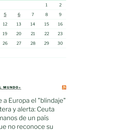
1
2
5
6
7
8
9
12
13
14
15
16
19
20
21
22
23
26
27
28
29
30
EL MUNDO»
e a Europa el "blindaje"
tera y alerta: Ceuta
manos de un país
ue no reconoce su