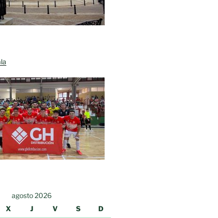
la
agosto 2026
X
J
V
S
D