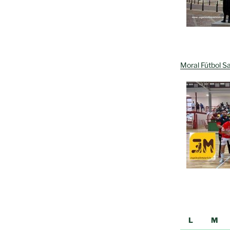
Moral Fútbol Sa
L
M