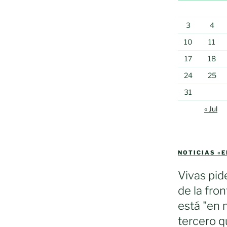
3
4
10
11
17
18
24
25
31
« Jul
NOTICIAS «
Vivas pid
de la fron
está "en 
tercero q