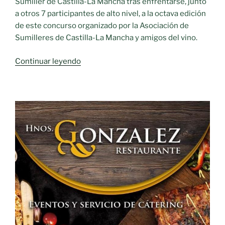
Sumiller de Castilla-La Mancha tras enfrentarse, junto
a otros 7 participantes de alto nivel, a la octava edición
de este concurso organizado por la Asociación de
Sumilleres de Castilla-La Mancha y amigos del vino.
«Juan
Continuar leyendo
Enrique
Gil
logra
el
título
de
Mejor
Sumiller
de
Castilla-
La
Mancha»