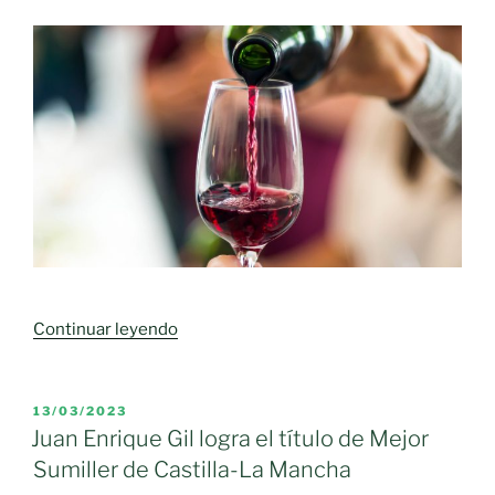
Sumiller
de
2024»
«Castilla-
Continuar leyendo
La
Mancha
busca
PUBLICADO
13/03/2023
EL
al
Juan Enrique Gil logra el título de Mejor
Mejor
Sumiller de Castilla-La Mancha
Sumiller