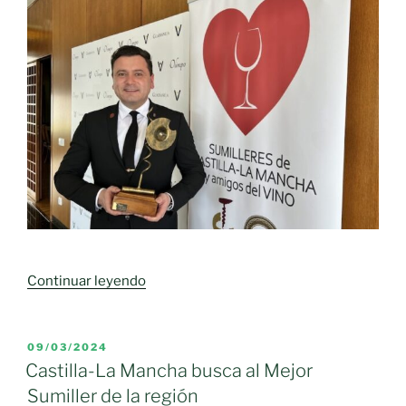
«Juan
Continuar leyendo
Enrique
Gil
repite
PUBLICADO
09/03/2024
EL
como
Castilla-La Mancha busca al Mejor
Mejor
Sumiller de la región