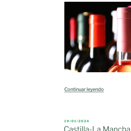
origen»
«Castilla-
Continuar leyendo
La
Mancha
se
queda
PUBLICADO
19/01/2024
fuera
EL
Castilla-La Mancha