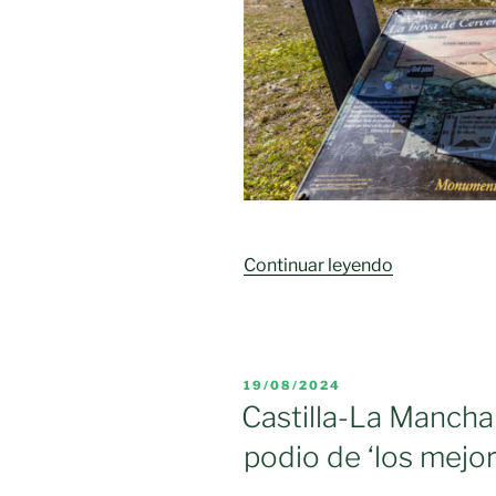
«Campo
Continuar leyendo
de
Calatrava
ya
tiene
PUBLICADO
19/08/2024
su
EL
Castilla-La Mancha
nueva
podio de ‘los mejo
denominaci
de