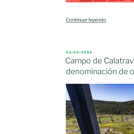
«FENAVIN
Continuar leyendo
se
consolida
como
el
PUBLICADO
02/09/2024
evento
EL
Campo de Calatrava
más
denominación de o
importante
del
vino
español
a
nivel
internacional