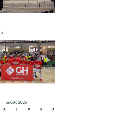
la
agosto 2026
X
J
V
S
D