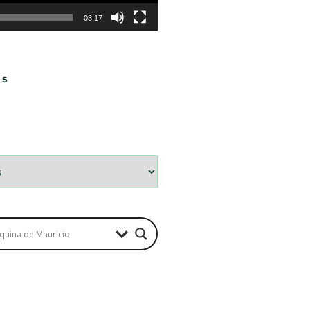
03:17
OS