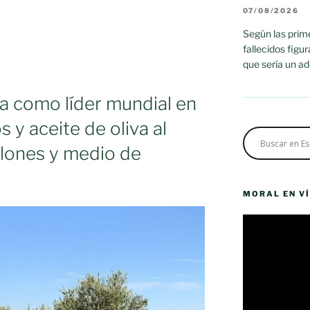
07/08/2026
Según las prime
fallecidos figu
que sería un a
a como líder mundial en
 y aceite de oliva al
llones y medio de
MORAL EN V
Reproductor
de
vídeo