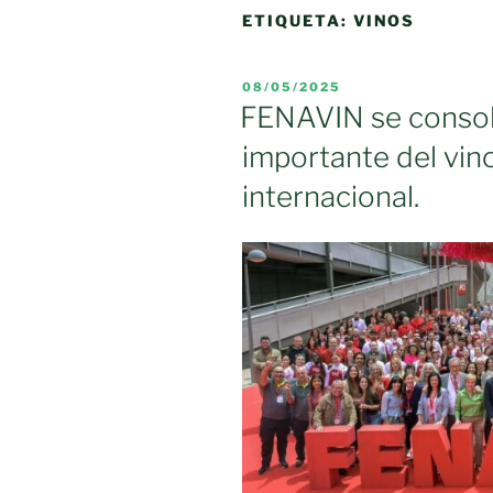
ETIQUETA:
VINOS
PUBLICADO
08/05/2025
EL
FENAVIN se consol
importante del vino
internacional.