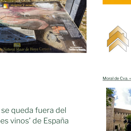
Moral de Cva. «
 se queda fuera del
res vinos’ de España
ón