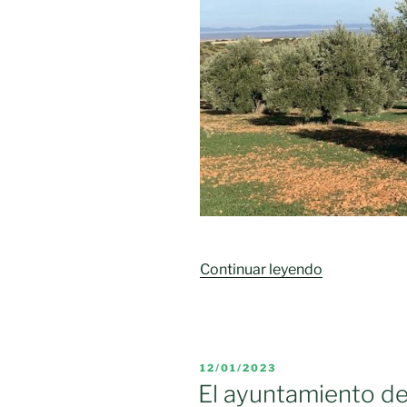
hectólitros»
«España
Continuar leyendo
se
consolida
como
líder
PUBLICADO
12/01/2023
mundial
EL
El ayuntamiento de
en