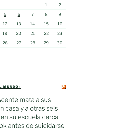
1
2
5
6
7
8
9
12
13
14
15
16
19
20
21
22
23
26
27
28
29
30
EL MUNDO»
scente mata a sus
n casa y a otras seis
en su escuela cerca
k antes de suicidarse