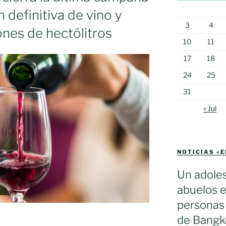
 definitiva de vino y
3
4
ones de hectólitros
10
11
17
18
24
25
31
« Jul
NOTICIAS «
Un adole
abuelos e
personas 
de Bangko