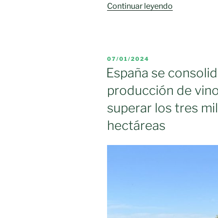
«Castilla-
Continuar leyendo
La
Mancha
cierra
la
PUBLICADO
07/01/2024
última
EL
España se consolid
campaña
producción de vinos
con
una
superar los tres mi
producción
hectáreas
definitiva
de
vino
y
mosto
de
17,5
millones
de