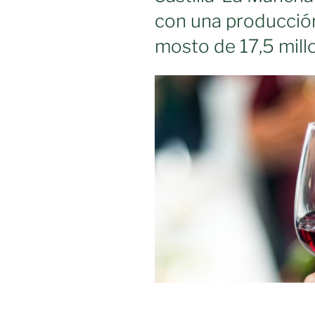
del
con una producción
podio
de
mosto de 17,5 mill
‘los
mejores
vinos’
de
España»