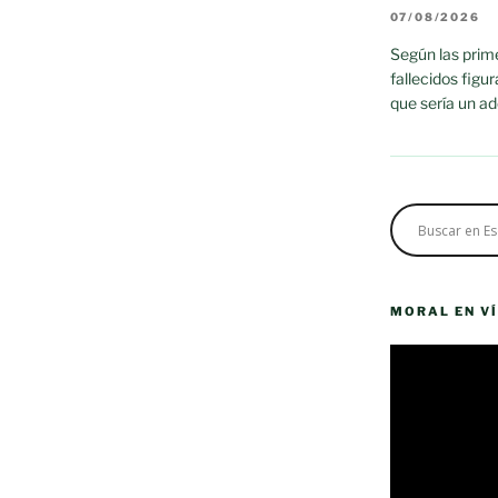
07/08/2026
Según las prime
fallecidos figu
que sería un a
MORAL EN V
Reproductor
de
vídeo