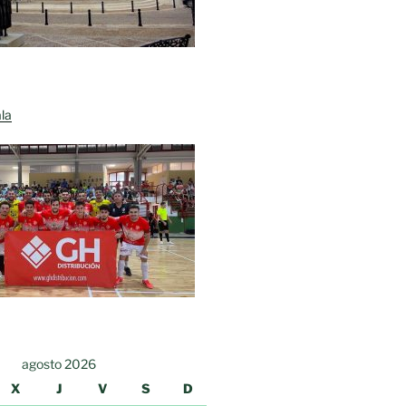
la
agosto 2026
X
J
V
S
D