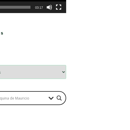
03:17
OS