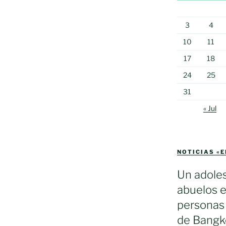
3
4
10
11
17
18
24
25
31
« Jul
NOTICIAS «
Un adole
abuelos e
personas 
de Bangko