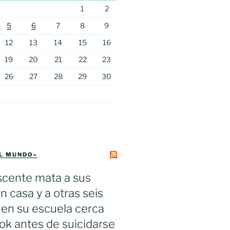
1
2
5
6
7
8
9
12
13
14
15
16
19
20
21
22
23
26
27
28
29
30
EL MUNDO»
scente mata a sus
n casa y a otras seis
en su escuela cerca
k antes de suicidarse