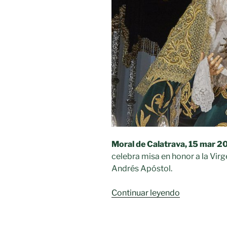
Moral de Calatrava, 15 mar 20
celebra misa en honor a la Virg
Andrés Apóstol.
«Triduo
Continuar leyendo
a
la