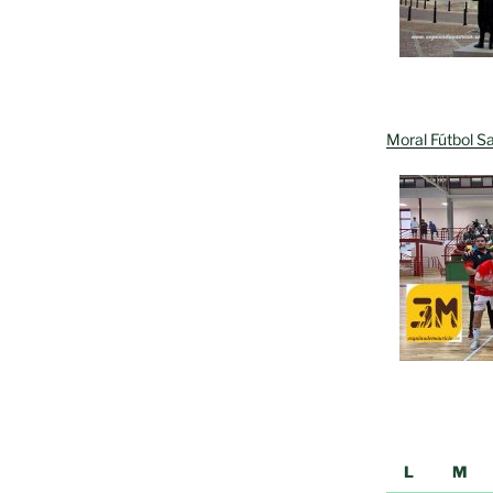
Moral Fútbol Sa
L
M