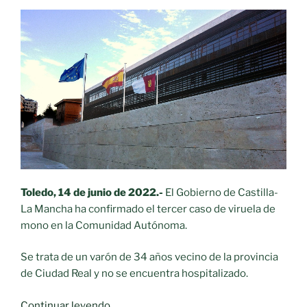
de
viruela
del
mono»
Toledo, 14 de junio de 2022.-
El Gobierno de Castilla-
La Mancha ha confirmado el tercer caso de viruela de
mono en la Comunidad Autónoma.
Se trata de un varón de 34 años vecino de la provincia
de Ciudad Real y no se encuentra hospitalizado.
«Castilla-
Continuar leyendo