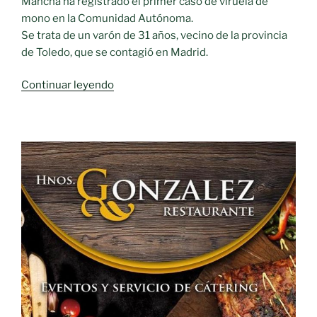
Mancha ha registrado el primer caso de viruela de
mono en la Comunidad Autónoma.
Se trata de un varón de 31 años, vecino de la provincia
de Toledo, que se contagió en Madrid.
«Castilla-
Continuar leyendo
La
Mancha
registra
el
primer
caso
de
viruela
de
mono»