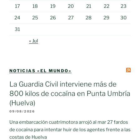
17
18
19
20
21
22
23
24
25
26
27
28
29
30
31
« Jul
NOTICIAS «EL MUNDO»
La Guardia Civil interviene más de
800 kilos de cocaína en Punta Umbría
(Huelva)
09/08/2026
Una embarcación cuatrimotora arrojó al mar 27 fardos
de cocaína para intentar huir de los agentes frente a las
costas de Huelva