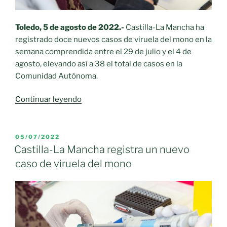
septiembre»
Toledo, 5 de agosto de 2022.-
Castilla-La Mancha ha
registrado doce nuevos casos de viruela del mono en la
semana comprendida entre el 29 de julio y el 4 de
agosto, elevando así a 38 el total de casos en la
Comunidad Autónoma.
«Castilla-
Continuar leyendo
La
Mancha
registra
PUBLICADO
05/07/2022
EL
doce
Castilla-La Mancha registra un nuevo
nuevos
caso de viruela del mono
casos
de
viruela
del
mono