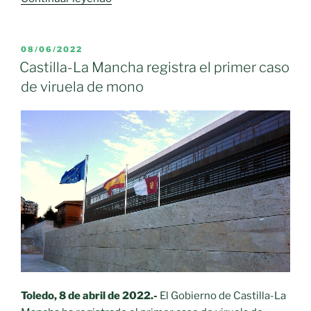
La
Mancha
registra
PUBLICADO
08/06/2022
EL
el
Castilla-La Mancha registra el primer caso
tercer
de viruela de mono
caso
de
viruela
de
mono»
Toledo, 8 de abril de 2022.-
El Gobierno de Castilla-La