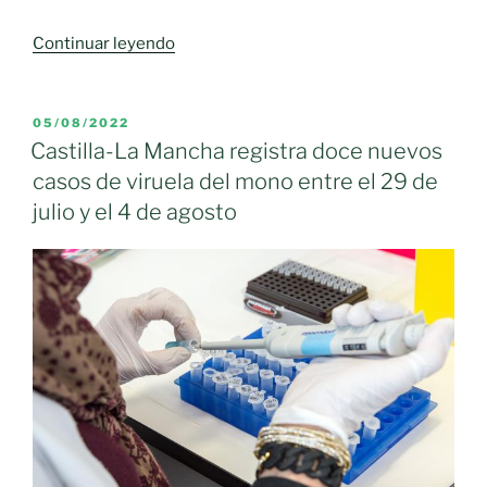
«Castilla-
Continuar leyendo
La
Mancha
registra
PUBLICADO
05/08/2022
EL
un
Castilla-La Mancha registra doce nuevos
nuevo
casos de viruela del mono entre el 29 de
caso
julio y el 4 de agosto
de
viruela
del
mono
entre
el
16
y
el
22
de