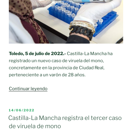
entre
el
29
de
julio
y
el
4
Toledo, 5 de julio de 2022.-
Castilla-La Mancha ha
de
registrado un nuevo caso de viruela del mono,
agosto»
concretamente en la provincia de Ciudad Real,
perteneciente a un varón de 28 años.
«Castilla-
Continuar leyendo
La
Mancha
registra
PUBLICADO
14/06/2022
EL
un
Castilla-La Mancha registra el tercer caso
nuevo
de viruela de mono
caso