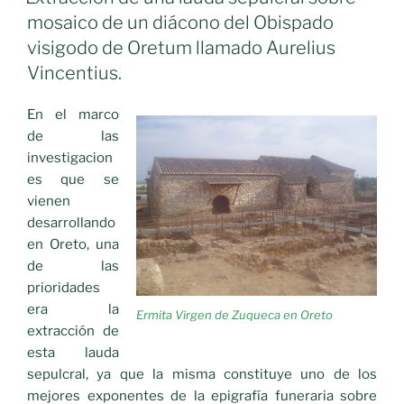
de
mosaico de un diácono del Obispado
3
visigodo de Oretum llamado Aurelius
millones
Vincentius.
de
euros»
En el marco
de las
investigacion
es que se
vienen
desarrollando
en Oreto, una
de las
prioridades
era la
Ermita Virgen de Zuqueca en Oreto
extracción de
esta lauda
sepulcral, ya que la misma constituye uno de los
mejores exponentes de la epigrafía funeraria sobre