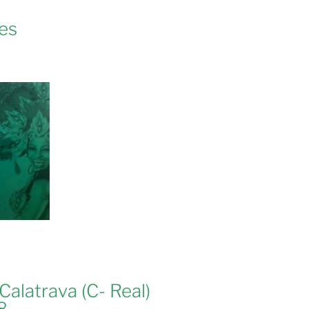
es
alatrava (C- Real)
8