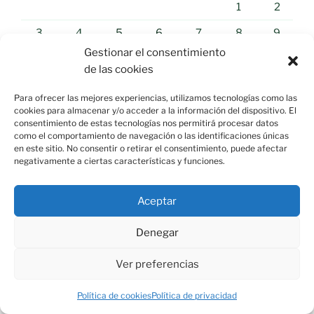
1
2
3
4
5
6
7
8
9
Gestionar el consentimiento
10
11
12
13
14
15
16
de las cookies
17
18
19
20
21
22
23
Para ofrecer las mejores experiencias, utilizamos tecnologías como las
24
25
26
27
28
29
30
cookies para almacenar y/o acceder a la información del dispositivo. El
consentimiento de estas tecnologías nos permitirá procesar datos
31
como el comportamiento de navegación o las identificaciones únicas
en este sitio. No consentir o retirar el consentimiento, puede afectar
negativamente a ciertas características y funciones.
« Jul
Aceptar
NOTICIAS «EL MUNDO»
Denegar
Ceuta clama "Basta ya" y exige
Ver preferencias
respuestas a España y Europa
Política de cookies
Política de privacidad
09/08/2026