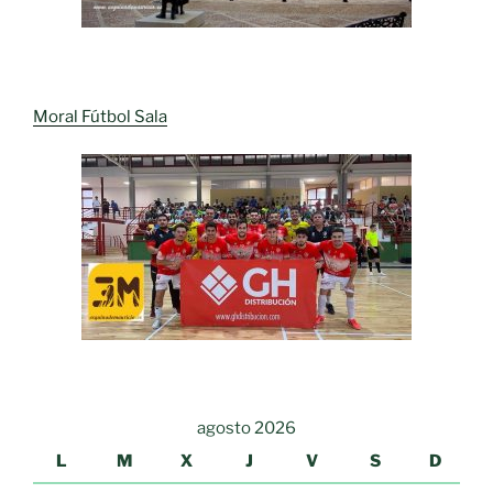
Moral Fútbol Sala
agosto 2026
L
M
X
J
V
S
D