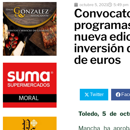
octubre 5, 2021
5:49 pm
Convocato
programas
nueva edi
inversión 
de euros
Twitter
Fac
Toledo, 5 de oct
Mancha ha aproba