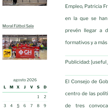
Empleo, Patricia F
en la que se han
Moral Fútbol Sala
prevén llegar a 
formativos y a más 
Publicidad: [usef
agosto 2026
El Consejo de Gob
L
M
X
J
V
S
D
centro de las polí
1
2
de tres convoca
3
4
5
6
7
8
9