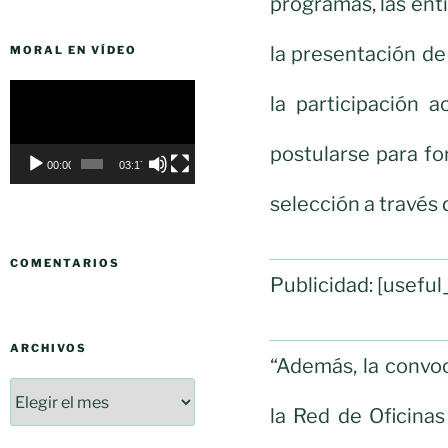
programas, las ent
la presentación de
MORAL EN VÍDEO
Reproductor
la participación 
de
vídeo
postularse para f
00:00
03:17
selección a través d
COMENTARIOS
Publicidad: [usef
ARCHIVOS
“Además, la convoc
la Red de Oficinas