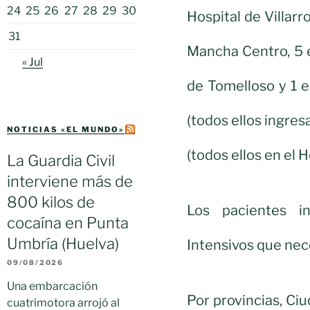
24
25
26
27
28
29
30
Hospital de Villarr
31
Mancha Centro, 5 e
« Jul
de Tomelloso y 1 e
(todos ellos ingres
NOTICIAS «EL MUNDO»
(todos ellos en el 
La Guardia Civil
interviene más de
800 kilos de
Los pacientes i
cocaína en Punta
Umbría (Huelva)
Intensivos que nec
09/08/2026
Una embarcación
Por provincias, Ciu
cuatrimotora arrojó al