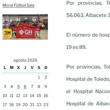
Por provincias, 
Moral Fútbol Sala
56.063, Albacete 
El número de hosp
19 es 89.
agosto 2026
Por provincias, T
L
M
X
J
V
S
D
1
2
Hospital de Toledo,
3
4
5
6
7
8
9
el Hospital Nacio
10
11
12
13
14
15
16
Hospital de Albac
17
18
19
20
21
22
23