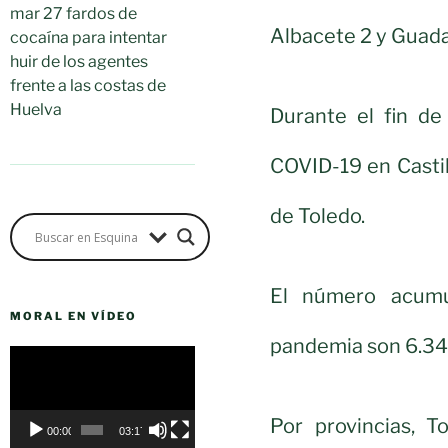
mar 27 fardos de
Albacete 2 y Guada
cocaína para intentar
huir de los agentes
frente a las costas de
Huelva
Durante el fin de
COVID-19 en Casti
de Toledo.
El número acumul
MORAL EN VÍDEO
pandemia son 6.34
Reproductor
de
vídeo
Por provincias, T
00:00
03:17