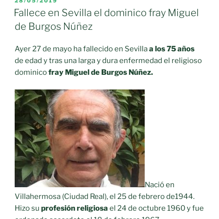
28/05/2019
EL
en
Fallece en Sevilla el dominico fray Miguel
Moral
de Burgos Núñez
de
Calatrava»
Ayer 27 de mayo ha fallecido en Sevilla
a los 75 años
de edad y tras una larga y dura enfermedad el religioso
dominico
fray Miguel de Burgos Núñez.
Nació en
Villahermosa (Ciudad Real), el 25 de febrero de1944.
Hizo su
profesión religiosa
el 24 de octubre 1960 y fue