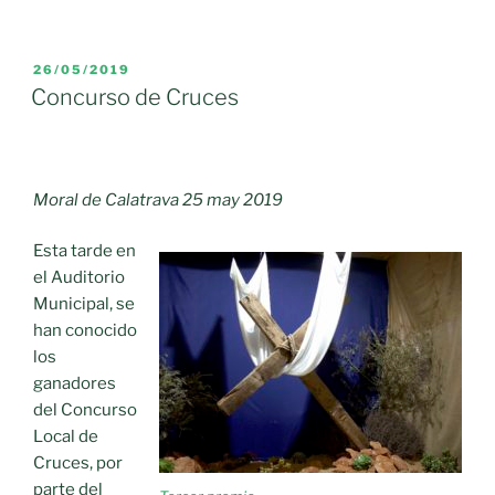
Torres
Estornell,
alcanza
PUBLICADO
26/05/2019
EL
su
Concurso de Cruces
tercera
legislatura.»
Moral de Calatrava 25 may 2019
Esta tarde en
el Auditorio
Municipal, se
han conocido
los
ganadores
del Concurso
Local de
Cruces, por
parte del