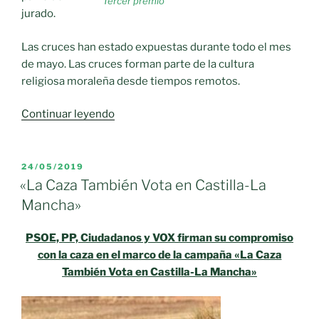
Tercer premio
jurado.
Las cruces han estado expuestas durante todo el mes
de mayo. Las cruces forman parte de la cultura
religiosa moraleña desde tiempos remotos.
«Concurso
Continuar leyendo
de
Cruces»
PUBLICADO
24/05/2019
EL
«La Caza También Vota en Castilla-La
Mancha»
PSOE, PP, Ciudadanos y VOX firman su compromiso
con la caza en el marco de la campaña «La Caza
También Vota en Castilla-La Mancha»