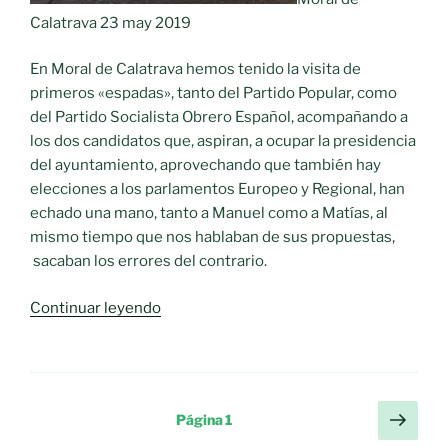
Calatrava 23 may 2019
En Moral de Calatrava hemos tenido la visita de
primeros «espadas», tanto del Partido Popular, como
del Partido Socialista Obrero Español, acompañando a
los dos candidatos que, aspiran, a ocupar la presidencia
del ayuntamiento, aprovechando que también hay
elecciones a los parlamentos Europeo y Regional, han
echado una mano, tanto a Manuel como a Matías, al
mismo tiempo que nos hablaban de sus propuestas,
sacaban los errores del contrario.
«A
Continuar leyendo
tres
días
de
las
Paginación
Sigu
Página
1
Municipales»
pági
de