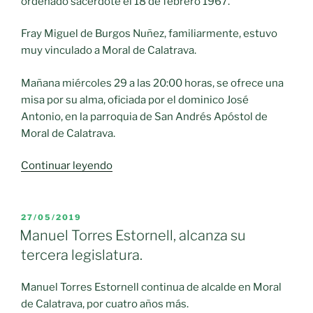
ordenado sacerdote el 18 de febrero 1967.
Fray Miguel de Burgos Nuñez, familiarmente, estuvo
muy vinculado a Moral de Calatrava.
Mañana miércoles 29 a las 20:00 horas, se ofrece una
misa por su alma, oficiada por el dominico José
Antonio, en la parroquia de San Andrés Apóstol de
Moral de Calatrava.
«Fallece
Continuar leyendo
en
Sevilla
el
PUBLICADO
27/05/2019
EL
dominico
Manuel Torres Estornell, alcanza su
fray
tercera legislatura.
Miguel
de
Manuel Torres Estornell continua de alcalde en Moral
Burgos
de Calatrava, por cuatro años más.