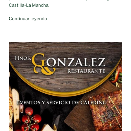
Castilla-La Mancha.
«411
Continuar leyendo
altas
en
las
últimas
veinticuatro
horas»