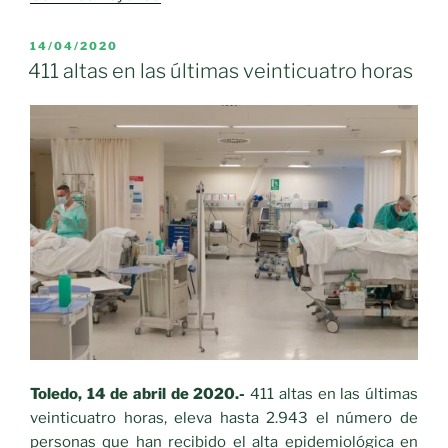
Policía
Local
PUBLICADO
14/04/2020
EL
recuerda,
411 altas en las últimas veinticuatro horas
que
siguen
las
restricciones»
Toledo, 14 de abril de 2020.-
411 altas en las últimas
veinticuatro horas, eleva hasta 2.943 el número de
personas que han recibido el alta epidemiológica en