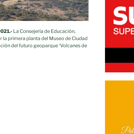
2021.-
La Consejería de Educación,
ar la primera planta del Museo de Ciudad
ación del futuro geoparque ‘Volcanes de
ón