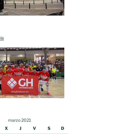
la
marzo 2021
X
J
V
S
D