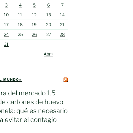
3
4
5
6
7
10
11
12
13
14
17
18
19
20
21
24
25
26
27
28
31
Abr »
EL MUNDO»
ra del mercado 1,5
de cartones de huevo
nela: qué es necesario
a evitar el contagio