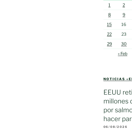
1
2
8
9
15
16
22
23
29
30
« Feb
NOTICIAS «
EEUU reti
millones 
por salmo
hacer par
06/08/2026