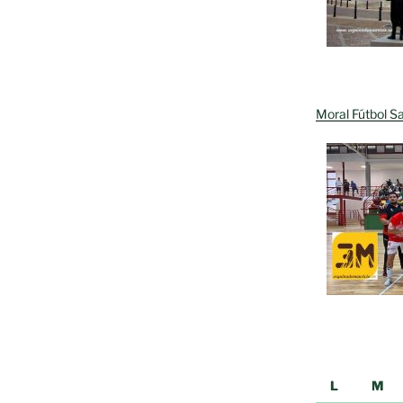
Moral Fútbol Sa
L
M