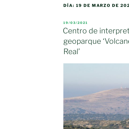
DÍA:
19 DE MARZO DE 20
PUBLICADO
19/03/2021
EL
Centro de interpret
geoparque ‘Volcane
Real’