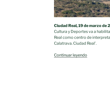
Ciudad Real, 19 de marzo de 
Cultura y Deportes va a habilit
Real como centro de interpret
Calatrava. Ciudad Real’.
«Centro
Continuar leyendo
de
interpretaci
del
futuro
geoparque
‘Volcanes
de
Calatrava.
Ciudad