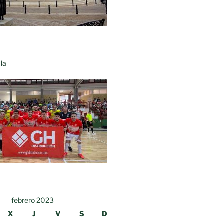
la
febrero 2023
X
J
V
S
D