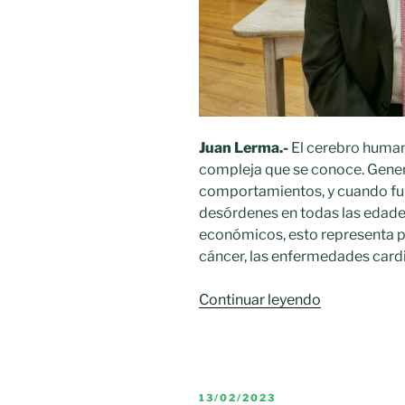
Juan Lerma.-
El cerebro human
compleja que se conoce. Gene
comportamientos, y cuando fu
desórdenes en todas las edade
económicos, esto representa p
cáncer, las enfermedades cardi
«La
Continuar leyendo
gran
batalla
del
conocimien
PUBLICADO
13/02/2023