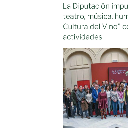
neurocientíf
EL
La Diputación impu
teatro, música, hum
Cultura del Vino” 
actividades