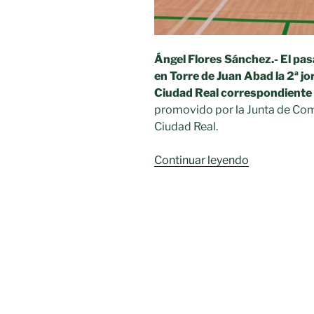
Ángel Flores Sánchez.- El pa
en Torre de Juan Abad la 2ª j
Ciudad Real correspondiente
promovido por la Junta de Com
Ciudad Real.
«MORAL
Continuar leyendo
DE
CVA
DOMINA
LA
ZONA
ESTE
DE
CIUDAD
REAL