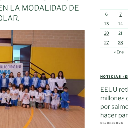
 EN LA MODALIDAD DE
6
7
OLAR.
13
14
20
21
27
28
« Ene
NOTICIAS «
EEUU reti
millones 
por salmo
hacer par
06/08/2026