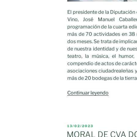
El presidente de la Diputación 
Vino, José Manuel Caball
programación de la cuarta edic
más de 70 actividades en 38 m
dos meses. Se trata de implica
de nuestra identidad y de nues
teatro, la música, el humor, 
compendio de actos de carácter
asociaciones ciudadrealeñas y
más de 20 bodegas de la tierra
«La
Continuar leyendo
Diputación
impulsa
con
catas,
PUBLICADO
13/02/2023
magia,
EL
MORAL DE CVA D
teatro,