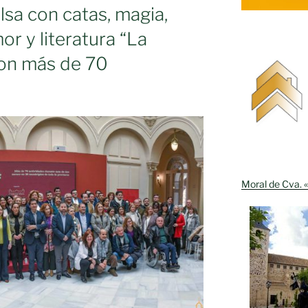
ico»
lsa con catas, magia,
or y literatura “La
con más de 70
Moral de Cva. «