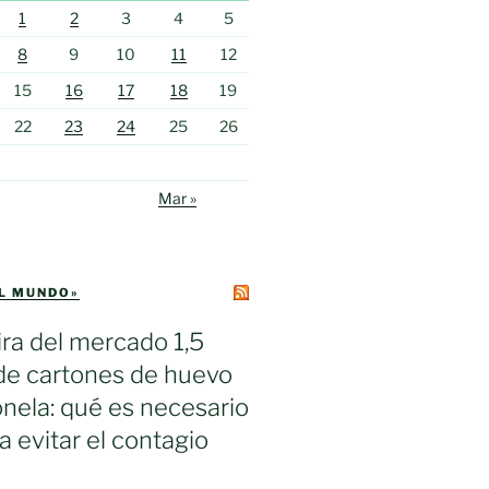
1
2
3
4
5
8
9
10
11
12
15
16
17
18
19
22
23
24
25
26
Mar »
EL MUNDO»
ra del mercado 1,5
de cartones de huevo
nela: qué es necesario
a evitar el contagio