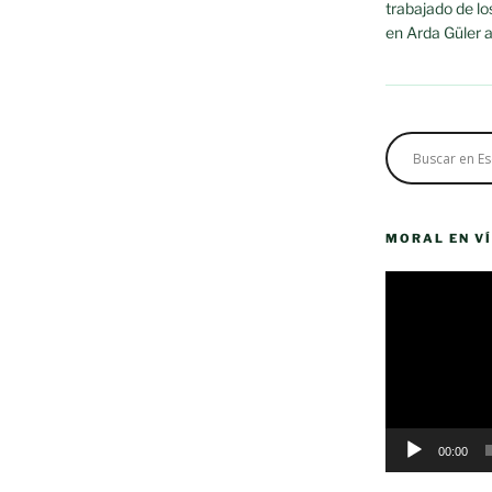
trabajado de lo
en Arda Güler a
MORAL EN V
Reproductor
de
vídeo
00:00