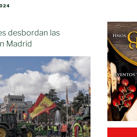
2024
res desbordan las
an Madrid