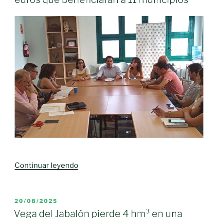
los
SEPAP,
los
servicios
de
promoción
de
la
autonomía
personal
en
Castilla-
La
Mancha»
«El
Continuar leyendo
GDR
Campo
de
PUBLICADO
20/08/2025
EL
Calatrava
Vega del Jabalón pierde 4 hm³ en una