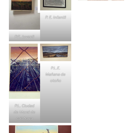
P. E. Infantil
P.E. Juvenil
P.L.E.
Mañana de
otoño
P.L. Ciudad
de Moral de
calatrava