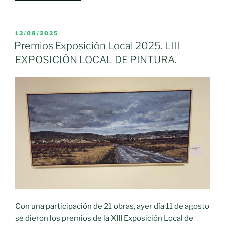
de
Diputación
abandono
de
del
Ciudad
PUBLICADO
12/08/2025
medio
EL
Real
Premios Exposición Local 2025. LIII
rural»
muestra
EXPOSICIÓN LOCAL DE PINTURA.
su
compromiso
con
Moral
de
Calatrava
en
la
inauguración
de
sus
fiestas
Con una participación de 21 obras, ayer día 11 de agosto
patronales»
se dieron los premios de la XIII Exposición Local de