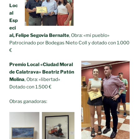
Loc
al
Esp
eci
al, Felipe Segovia Bernalte
, Obra: «mi pueblo»
Patrocinado por Bodegas Nieto Coll y dotado con 1.000
€
Premio Local «Ciudad Moral
de Calatrava» Beatriz Patón
Molina
, Obra: «libertad»
Dotado con 1.500 €
Obras ganadoras: