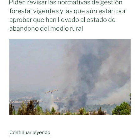
4
Piden revisar las normativas de gestión
hm³
forestal vigentes y las que aún están por
en
aprobar que han llevado al estado de
una
abandono del medio rural
semana,
lo
que
preocupa
a
los
municipios
del
Campo
de
Calatrava «
«Piden
Continuar leyendo
revisar