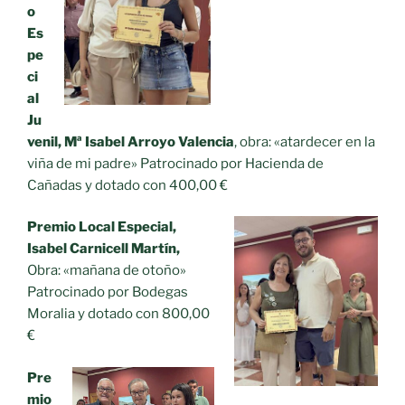
o
Es
pe
ci
al
Ju
venil, Mª Isabel Arroyo Valencia
, obra: «atardecer en la
viña de mi padre» Patrocinado por Hacienda de
Cañadas y dotado con 400,00 €
Premio Local Especial,
Isabel Carnicell Martín,
Obra: «mañana de otoño»
Patrocinado por Bodegas
Moralia y dotado con 800,00
€
Pre
mio