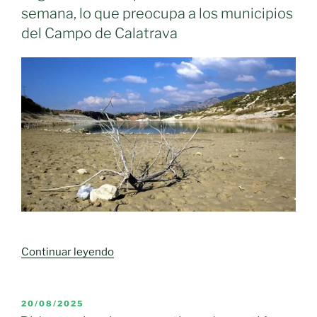
aprueba
semana, lo que preocupa a los municipios
ayudas
del Campo de Calatrava
por
un
importe
de
casi
450.000
euros
que
beneficiarán
a
11
municipios»
«Vega
Continuar leyendo
del
Jabalón
pierde
PUBLICADO
20/08/2025
EL