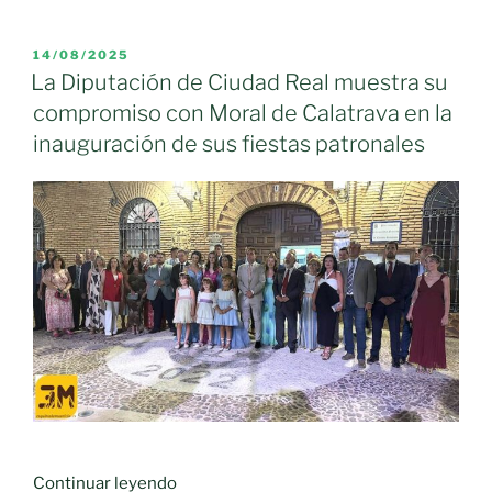
las
normativas
PUBLICADO
14/08/2025
EL
de
La Diputación de Ciudad Real muestra su
gestión
compromiso con Moral de Calatrava en la
forestal
inauguración de sus fiestas patronales
vigentes
y
las
que
aún
están
por
aprobar
que
han
llevado
al
estado
«La
Continuar leyendo