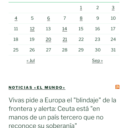
1
2
3
4
5
6
7
8
9
10
11
12
13
14
15
16
17
18
19
20
21
22
23
24
25
26
27
28
29
30
31
« Jul
Sep »
NOTICIAS «EL MUNDO»
Vivas pide a Europa el "blindaje" de la
frontera y alerta: Ceuta está "en
manos de un país tercero que no
reconoce su soberanía"