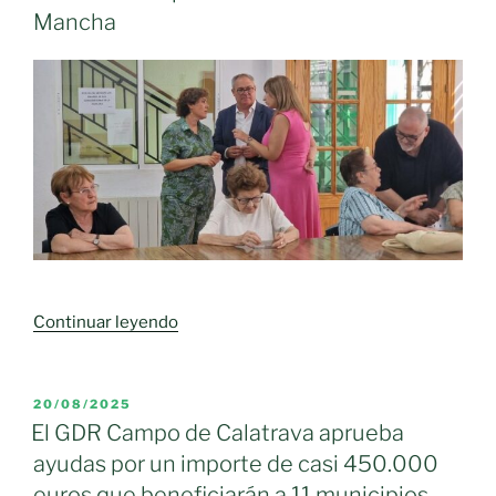
Mancha
«Más
Continuar leyendo
de
500
profesionales
PUBLICADO
20/08/2025
EL
trabajan
El GDR Campo de Calatrava aprueba
ya
ayudas por un importe de casi 450.000
en
euros que beneficiarán a 11 municipios