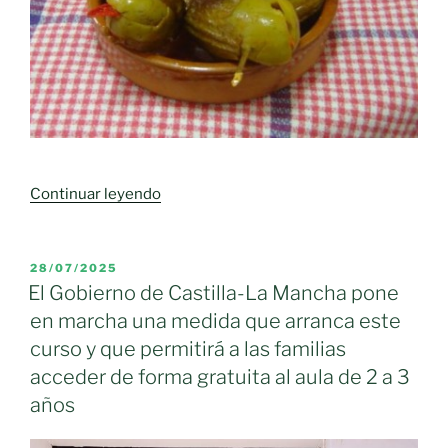
«La
Continuar leyendo
berenjena
de
Almagro
PUBLICADO
28/07/2025
EL
no
El Gobierno de Castilla-La Mancha pone
tiene
en marcha una medida que arranca este
quién
curso y que permitirá a las familias
la
acceder de forma gratuita al aula de 2 a 3
recoja»
años