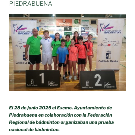
Mancha
PIEDRABUENA
pone
en
marcha
una
medida
que
arranca
este
curso
y
que
permitirá
a
las
El 28 de junio 2025 el Excmo. Ayuntamiento de
familias
Piedrabuena en colaboración con la Federación
acceder
Regional de bádminton organizaban una prueba
de
nacional de bádminton.
forma