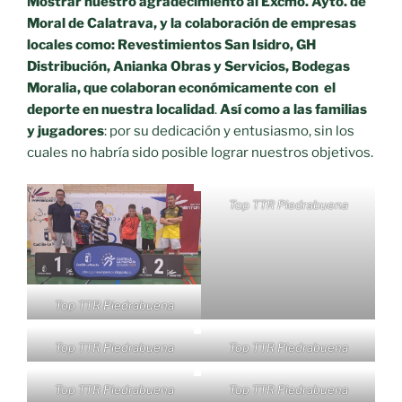
Mostrar nuestro agradecimiento al Excmo. Ayto. de
Moral de Calatrava, y la colaboración de empresas
locales como: Revestimientos San Isidro, GH
Distribución, Anianka Obras y Servicios, Bodegas
Moralia, que colaboran económicamente con el
deporte en nuestra localidad
.
Así como a las familias
y jugadores
: por su dedicación y entusiasmo, sin los
cuales no habría sido posible lograr nuestros objetivos.
Top TTR Piedrabuena
Top TTR Piedrabuena
Top TTR Piedrabuena
Top TTR Piedrabuena
Top TTR Piedrabuena
Top TTR Piedrabuena