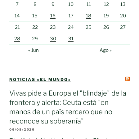
7
8
9
10
11
12
13
14
15
16
17
18
19
20
21
22
23
24
25
26
27
28
29
30
31
« Jun
Ago »
NOTICIAS «EL MUNDO»
Vivas pide a Europa el "blindaje" de la
frontera y alerta: Ceuta está "en
manos de un país tercero que no
reconoce su soberanía"
06/08/2026