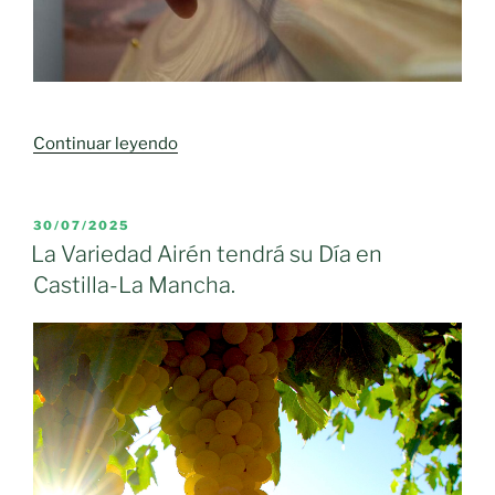
«Aparcar
Continuar leyendo
lo
tradicional
para
PUBLICADO
30/07/2025
EL
saborear
La Variedad Airén tendrá su Día en
la
Castilla-La Mancha.
tradición:
funerales
con
queso
y
vino
de
la