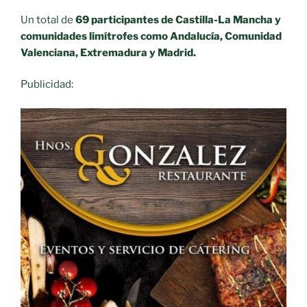
gratuita
Un total de
69 participantes de Castilla-La Mancha y
al
comunidades limítrofes como Andalucía, Comunidad
aula
Valenciana, Extremadura y Madrid.
de
2
Publicidad:
a
3
años»