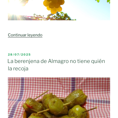
tierra,
una
nueva
forma
de
«La
Continuar leyendo
decir
Variedad
adiós
Airén
en
tendrá
PUBLICADO
28/07/2025
Castilla-
EL
su
La berenjena de Almagro no tiene quién
La
Día
la recoja
Mancha»
en
Castilla-
La
Mancha.»