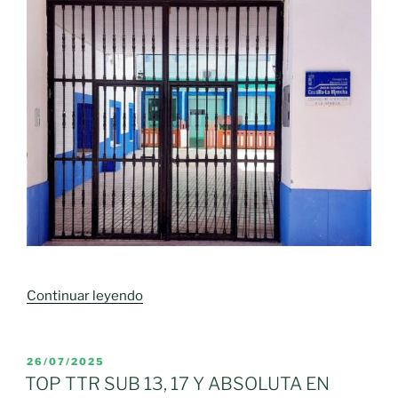
«El
Continuar leyendo
Gobierno
de
Castilla-
PUBLICADO
26/07/2025
EL
La
TOP TTR SUB 13, 17 Y ABSOLUTA EN