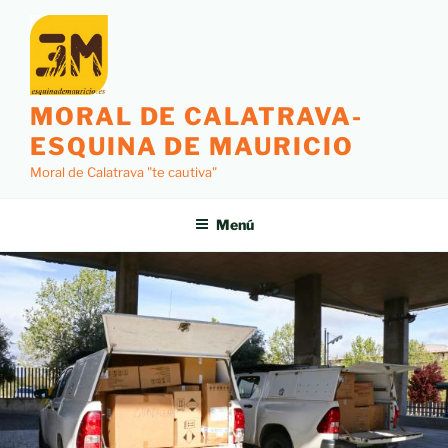
MORAL DE CALATRAVA-
ESQUINA DE MAURICIO
Moral de Calatrava "te cautiva"
Menú