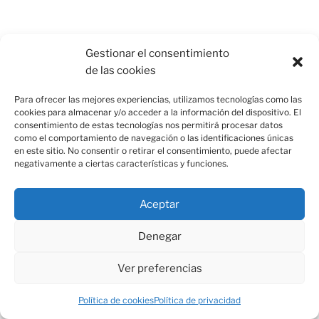
agosto 2026
Gestionar el consentimiento
de las cookies
L
M
X
J
V
S
D
1
2
Para ofrecer las mejores experiencias, utilizamos tecnologías como las
cookies para almacenar y/o acceder a la información del dispositivo. El
3
4
5
6
7
8
9
consentimiento de estas tecnologías nos permitirá procesar datos
como el comportamiento de navegación o las identificaciones únicas
en este sitio. No consentir o retirar el consentimiento, puede afectar
10
11
12
13
14
15
16
negativamente a ciertas características y funciones.
17
18
19
20
21
22
23
Aceptar
24
25
26
27
28
29
30
31
Denegar
« Jul
Ver preferencias
Política de cookies
Política de privacidad