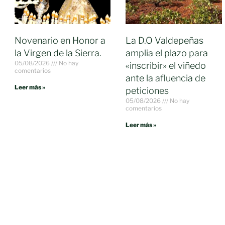
Novenario en Honor a
La D.O Valdepeñas
la Virgen de la Sierra.
amplia el plazo para
05/08/2026
No hay
«inscribir» el viñedo
comentarios
ante la afluencia de
Leer más »
peticiones
05/08/2026
No hay
comentarios
Leer más »