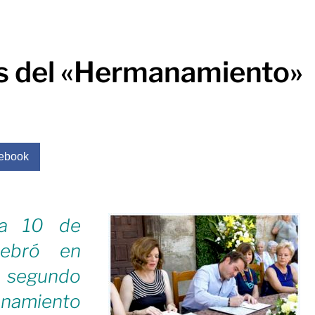
s del «Hermanamiento»
ebook
ía 10 de
lebró en
l segundo
anamiento