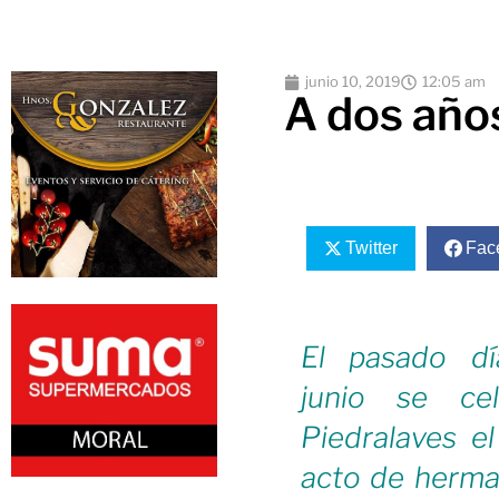
junio 10, 2019
12:05 am
A dos año
Twitter
Fac
El pasado d
junio se ce
Piedralaves e
acto de herm