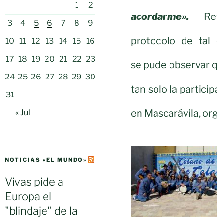
1
2
acordarme».
Re
3
4
5
6
7
8
9
protocolo de tal
10
11
12
13
14
15
16
17
18
19
20
21
22
23
se pude observar q
24
25
26
27
28
29
30
tan solo la partici
31
en Mascarávila, or
« Jul
NOTICIAS «EL MUNDO»
Vivas pide a
Europa el
"blindaje" de la