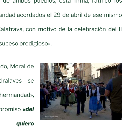
s de ambos pueblos, esta firma, ratificó los
ndad acordados el 29 de abril de ese mismo
latrava, con motivo de la celebración del II
suceso prodigioso».
do, Moral de
dralaves se
ermandad»,
mpromiso
«del
quiero