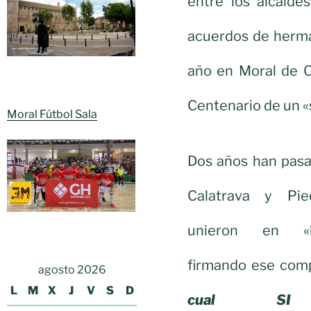
entre los alcalde
acuerdos de herma
año en Moral de Ca
Centenario de un «
Moral Fútbol Sala
Dos años han pasa
Calatrava y Pie
unieron en «h
firmando ese co
agosto 2026
L
M
X
J
V
S
D
cual SI 