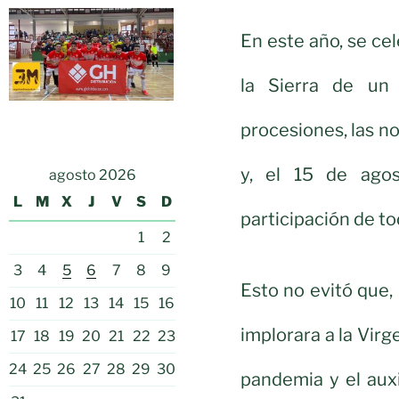
En este año, se cel
la Sierra de un
procesiones, las n
y, el 15 de agos
agosto 2026
L
M
X
J
V
S
D
participación de tod
1
2
3
4
5
6
7
8
9
Esto no evitó que,
10
11
12
13
14
15
16
implorara a la Virge
17
18
19
20
21
22
23
24
25
26
27
28
29
30
pandemia y el auxi