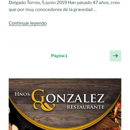
Delgado Torres, 5 junio 2019 Han pasado 47 años, creo
que por muy conocedores de la gravedad …
«Día
Continuar leyendo
Internacional
del
Medio
Ambiente»
Paginación
Sigu
Página
1
pági
de
entradas