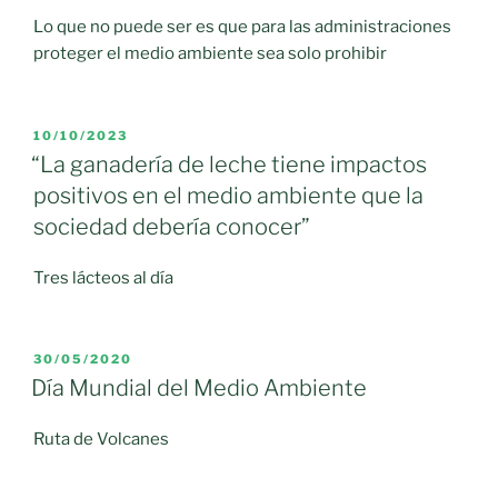
CLM
Lo que no puede ser es que para las administraciones
de
proteger el medio ambiente sea solo prohibir
destinar
fondos
agrarios
PUBLICADO
10/10/2023
a
EL
“La ganadería de leche tiene impactos
sufragar
positivos en el medio ambiente que la
gastos
sociedad debería conocer”
de
la
Tres lácteos al día
Consejería
de
Medio
PUBLICADO
30/05/2020
Ambiente»
EL
Día Mundial del Medio Ambiente
Ruta de Volcanes