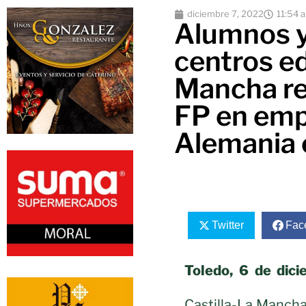
diciembre 7, 2022
11:54 
Alumnos y
centros ed
Mancha re
FP en emp
Alemania e
Twitter
Fac
Toledo, 6 de dic
Castilla-La Mancha