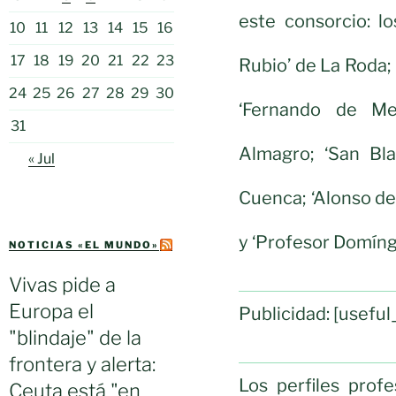
este consorcio: l
10
11
12
13
14
15
16
17
18
19
20
21
22
23
Rubio’ de La Roda; 
24
25
26
27
28
29
30
‘Fernando de Me
31
Almagro; ‘San Bla
« Jul
Cuenca; ‘Alonso de 
y ‘Profesor Domíng
NOTICIAS «EL MUNDO»
Vivas pide a
Europa el
Publicidad: [usef
"blindaje" de la
frontera y alerta:
Los perfiles prof
Ceuta está "en