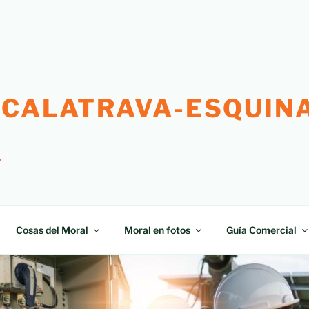
 CALATRAVA-ESQUINA
"
Cosas del Moral
Moral en fotos
Guía Comercial