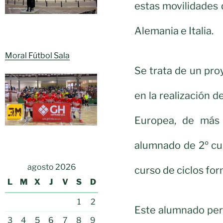
estas movilidades 
Alemania e Italia.
Moral Fútbol Sala
Se trata de un pro
en la realización 
Europea, de más 
alumnado de 2º cur
agosto 2026
curso de ciclos fo
L
M
X
J
V
S
D
1
2
Este alumnado per
3
4
5
6
7
8
9