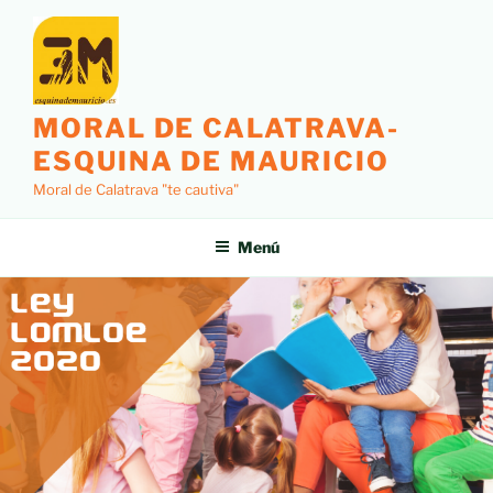
MORAL DE CALATRAVA-
ESQUINA DE MAURICIO
Moral de Calatrava "te cautiva"
Menú