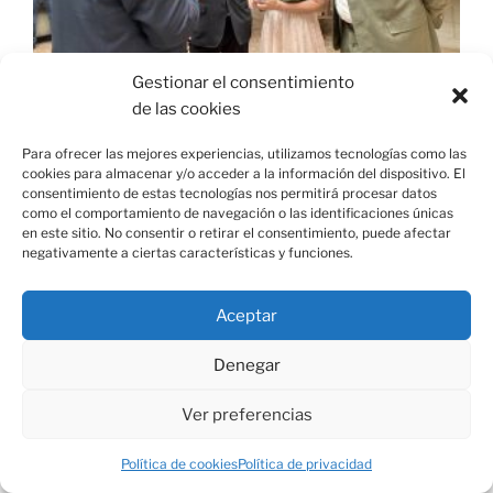
Gestionar el consentimiento
La Almazara del Marqués abre sus puertas y
de las cookies
devuelve a Viso del Marqués un referente para
el turismo de calidad
Para ofrecer las mejores experiencias, utilizamos tecnologías como las
24/07/2026
No hay comentarios
cookies para almacenar y/o acceder a la información del dispositivo. El
consentimiento de estas tecnologías nos permitirá procesar datos
Leer más »
como el comportamiento de navegación o las identificaciones únicas
en este sitio. No consentir o retirar el consentimiento, puede afectar
negativamente a ciertas características y funciones.
Aceptar
Denegar
Ver preferencias
Política de cookies
Política de privacidad