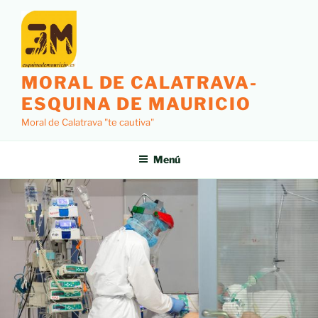
MORAL DE CALATRAVA-
ESQUINA DE MAURICIO
Moral de Calatrava "te cautiva"
Menú