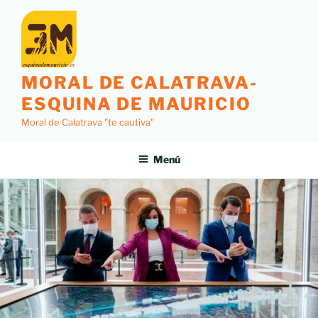
MORAL DE CALATRAVA-
ESQUINA DE MAURICIO
Moral de Calatrava "te cautiva"
Menú