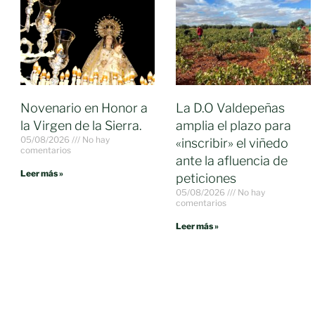
Novenario en Honor a
La D.O Valdepeñas
la Virgen de la Sierra.
amplia el plazo para
05/08/2026
No hay
«inscribir» el viñedo
comentarios
ante la afluencia de
Leer más »
peticiones
05/08/2026
No hay
comentarios
Leer más »