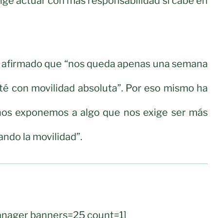
xige actuar con más responsabilidad si cabe en
 afirmado que “nos queda apenas una semana
sté con movilidad absoluta”. Por eso mismo ha
os exponemos a algo que nos exige ser más
ando la movilidad”.
nager banners=25 count=1]