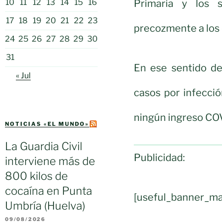
Primaria y los s
10
11
12
13
14
15
16
17
18
19
20
21
22
23
precozmente a los 
24
25
26
27
28
29
30
31
En ese sentido de
« Jul
casos por infecci
ningún ingreso COV
NOTICIAS «EL MUNDO»
La Guardia Civil
Publicidad:
interviene más de
800 kilos de
cocaína en Punta
[useful_banner_ma
Umbría (Huelva)
09/08/2026