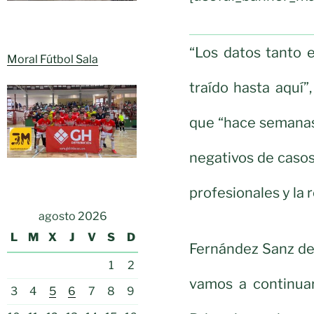
“Los datos tanto 
Moral Fútbol Sala
traído hasta aquí”
que “hace semanas
negativos de casos 
profesionales y la 
agosto 2026
L
M
X
J
V
S
D
Fernández Sanz de
1
2
vamos a continuar
3
4
5
6
7
8
9