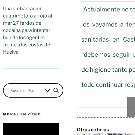
“Actualmente no t
Una embarcación
cuatrimotora arrojó al
mar 27 fardos de
los vayamos a ten
cocaína para intentar
huir de los agentes
sanitarias en Cas
frente a las costas de
Huelva
“debemos seguir u
de higiene tanto p
todo continuar resp
MORAL EN VÍDEO
Reproductor
Otras noticias
de