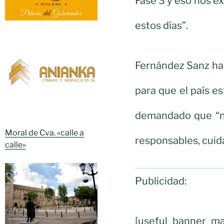
Fase 3 y eso nos e
estos días”.
Fernández Sanz ha
para que el país e
demandado que “n
Moral de Cva. «calle a
responsables, cuid
calle»
Publicidad:
[useful_banner_ma