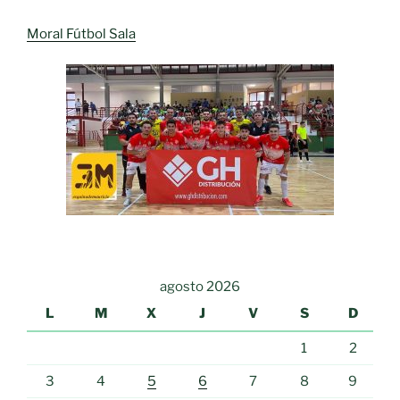
Moral Fútbol Sala
agosto 2026
L
M
X
J
V
S
D
1
2
3
4
5
6
7
8
9