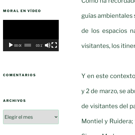
Como ha recordado 
MORAL EN VÍDEO
guías ambientales 
Reproductor
de los espacios n
de
vídeo
visitantes, los itin
00:00
03:17
Y en este contexto
COMENTARIOS
y 2 de marzo, se ab
ARCHIVOS
de visitantes del 
Montiel y Ruidera; 