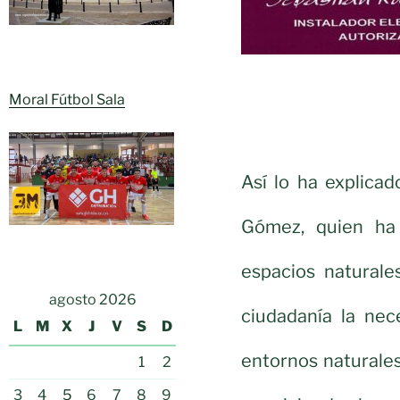
Moral Fútbol Sala
Así lo ha explica
Gómez, quien ha 
espacios naturale
agosto 2026
ciudadanía la nec
L
M
X
J
V
S
D
entornos naturale
1
2
3
4
5
6
7
8
9