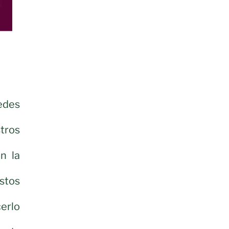
edes
tros
n la
stos
erlo