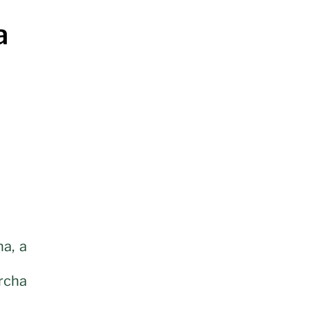
a
a, a
archa