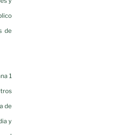
res y
blico
s de
ana 1
ntros
sa de
dia y