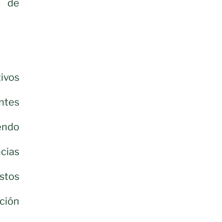
o de
ivos
ntes
endo
ncias
estos
cción