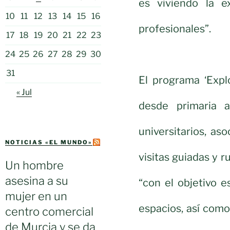
es viviendo la 
10
11
12
13
14
15
16
profesionales”.
17
18
19
20
21
22
23
24
25
26
27
28
29
30
31
El programa ‘Expl
« Jul
desde primaria a
universitarios, as
NOTICIAS «EL MUNDO»
visitas guiadas y r
Un hombre
asesina a su
“con el objetivo e
mujer en un
espacios, así como
centro comercial
de Murcia y se da