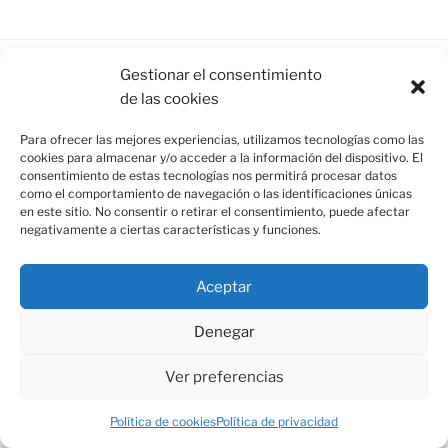
Gestionar el consentimiento
de las cookies
Esquina de Mauricio, C/ Esparto, 37. 13350 Moral de
Calatrava (C.Real) info@esquinademauricio.es
Para ofrecer las mejores experiencias, utilizamos tecnologías como las
cookies para almacenar y/o acceder a la información del dispositivo. El
consentimiento de estas tecnologías nos permitirá procesar datos
«Aviso Legal»
como el comportamiento de navegación o las identificaciones únicas
en este sitio. No consentir o retirar el consentimiento, puede afectar
negativamente a ciertas características y funciones.
Aceptar
Denegar
Ver preferencias
Política de privacidad
Funciona gracias a WordPress
Política de cookies
Política de privacidad