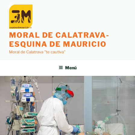
MORAL DE CALATRAVA-
ESQUINA DE MAURICIO
Moral de Calatrava "te cautiva"
Menú