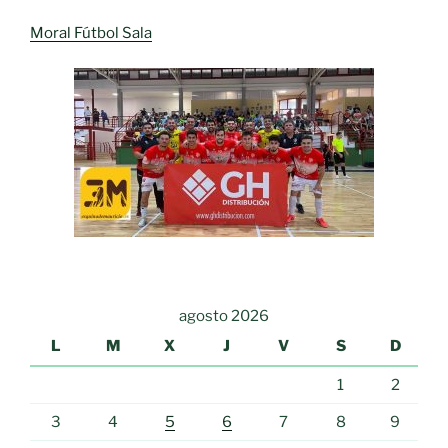
Moral Fútbol Sala
agosto 2026
L
M
X
J
V
S
D
1
2
3
4
5
6
7
8
9