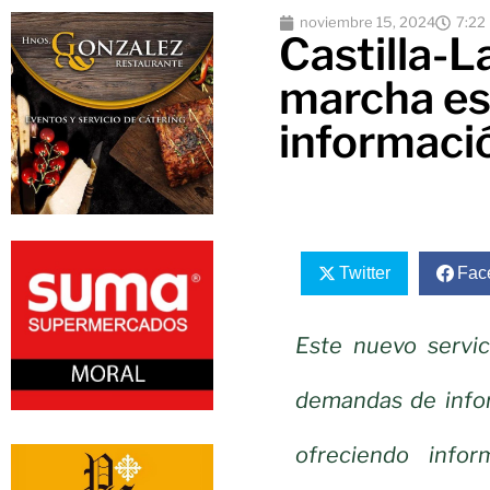
noviembre 15, 2024
7:22
Castilla-
marcha est
informaci
Twitter
Fac
Este nuevo servic
demandas de infor
ofreciendo info