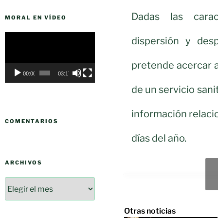
Dadas las caract
MORAL EN VÍDEO
Reproductor
dispersión y desp
de
vídeo
pretende acercar aú
00:00
03:17
de un servicio sani
información relacio
COMENTARIOS
días del año.
ARCHIVOS
Otras noticias