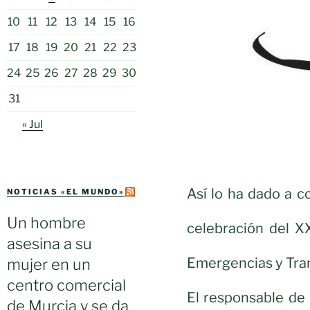
10
11
12
13
14
15
16
17
18
19
20
21
22
23
24
25
26
27
28
29
30
31
« Jul
Así lo ha dado a c
NOTICIAS «EL MUNDO»
Un hombre
celebración del X
asesina a su
Emergencias y Tran
mujer en un
centro comercial
El responsable de 
de Murcia y se da