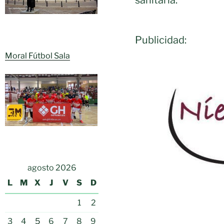
Publicidad:
Moral Fútbol Sala
agosto 2026
L
M
X
J
V
S
D
1
2
3
4
5
6
7
8
9