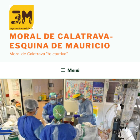
MORAL DE CALATRAVA-
ESQUINA DE MAURICIO
Moral de Calatrava "te cautiva"
Menú