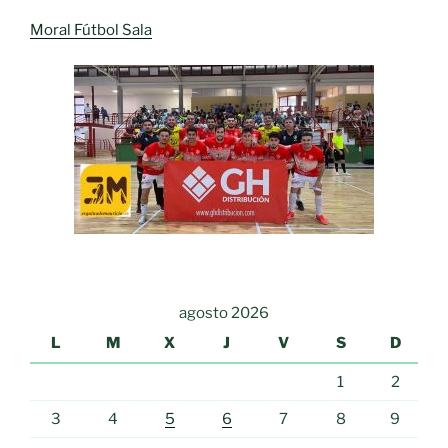
Moral Fútbol Sala
agosto 2026
L
M
X
J
V
S
D
1
2
3
4
5
6
7
8
9