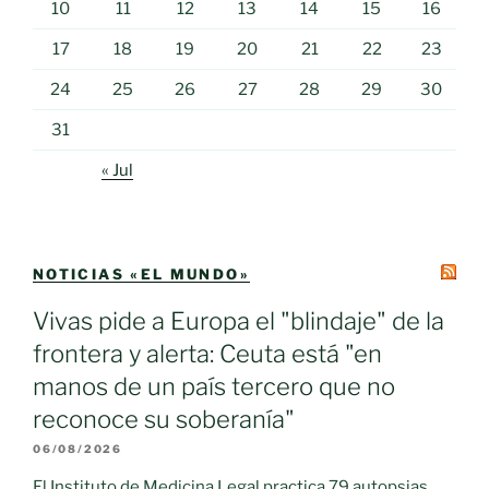
10
11
12
13
14
15
16
17
18
19
20
21
22
23
24
25
26
27
28
29
30
31
« Jul
NOTICIAS «EL MUNDO»
Vivas pide a Europa el "blindaje" de la
frontera y alerta: Ceuta está "en
manos de un país tercero que no
reconoce su soberanía"
06/08/2026
El Instituto de Medicina Legal practica 79 autopsias