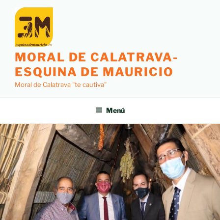
MORAL DE CALATRAVA-
ESQUINA DE MAURICIO
Moral de Calatrava "te cautiva"
Menú