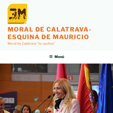
MORAL DE CALATRAVA-
ESQUINA DE MAURICIO
Moral de Calatrava "te cautiva"
Menú