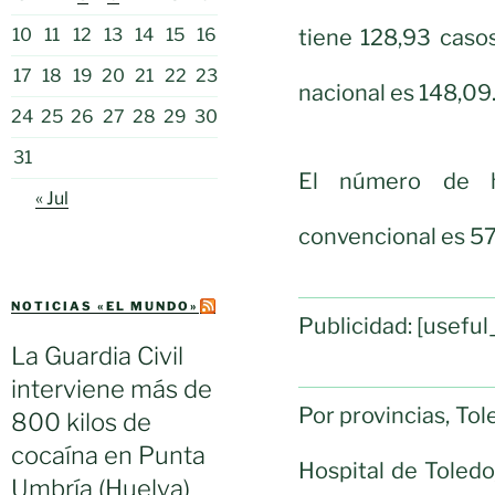
tiene 128,93 caso
10
11
12
13
14
15
16
17
18
19
20
21
22
23
nacional es 148,09
24
25
26
27
28
29
30
31
El número de ho
« Jul
convencional es 57
NOTICIAS «EL MUNDO»
Publicidad: [usef
La Guardia Civil
interviene más de
Por provincias, To
800 kilos de
cocaína en Punta
Hospital de Toledo,
Umbría (Huelva)