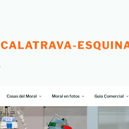
 CALATRAVA-ESQUINA
"
Cosas del Moral
Moral en fotos
Guía Comercial