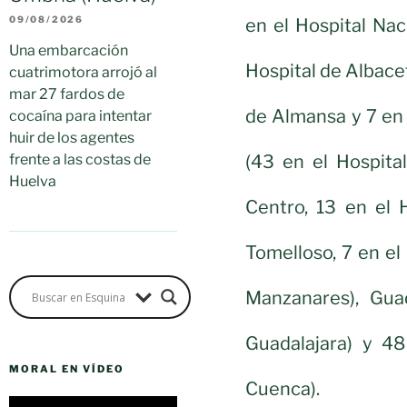
09/08/2026
en el Hospital Nac
Una embarcación
Hospital de Albacete
cuatrimotora arrojó al
mar 27 fardos de
de Almansa y 7 en 
cocaína para intentar
huir de los agentes
(43 en el Hospita
frente a las costas de
Huelva
Centro, 13 en el 
Tomelloso, 7 en el
Manzanares), Guad
Guadalajara) y 48
MORAL EN VÍDEO
Cuenca).
Reproductor