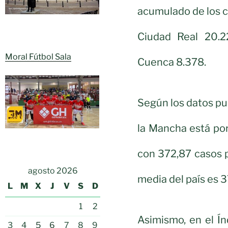
acumulado de los c
Ciudad Real 20.2
Moral Fútbol Sala
Cuenca 8.378.
Según los datos pub
la Mancha está por
con 372,87 casos 
agosto 2026
media del país es 3
L
M
X
J
V
S
D
1
2
Asimismo, en el Í
3
4
5
6
7
8
9