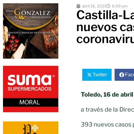
abril 16, 2021
6:09 pm
Castilla-
nuevos ca
coronavir
Twitter
Fac
Toledo, 16 de abri
a través de la Dir
393 nuevos casos p