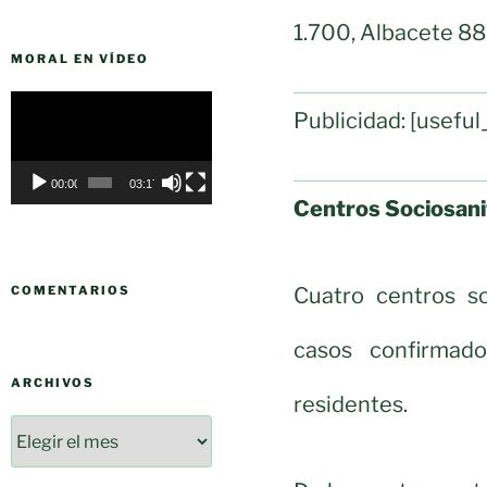
1.700, Albacete 88
MORAL EN VÍDEO
Reproductor
Publicidad: [usef
de
vídeo
00:00
03:17
Centros Sociosani
Cuatro centros so
COMENTARIOS
casos confirmado
ARCHIVOS
residentes.