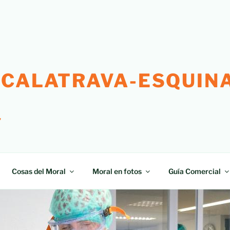
 CALATRAVA-ESQUINA
"
Cosas del Moral
Moral en fotos
Guía Comercial