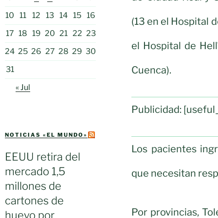
10
11
12
13
14
15
16
(13 en el Hospital 
17
18
19
20
21
22
23
el Hospital de Hel
24
25
26
27
28
29
30
Cuenca).
31
« Jul
Publicidad: [usef
NOTICIAS «EL MUNDO»
Los pacientes ing
EEUU retira del
mercado 1,5
que necesitan resp
millones de
cartones de
Por provincias, To
huevo por