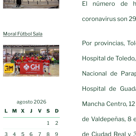
El número de ho
coronavirus son 29
Moral Fútbol Sala
Por provincias, To
Hospital de Toledo, 
Nacional de Parap
Hospital de Guada
agosto 2026
Mancha Centro, 12 
L
M
X
J
V
S
D
de Valdepeñas, 8 e
1
2
de Ciudad Real y 
3
4
5
6
7
8
9