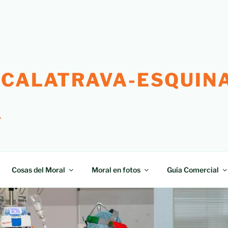
 CALATRAVA-ESQUINA
"
Cosas del Moral
Moral en fotos
Guía Comercial