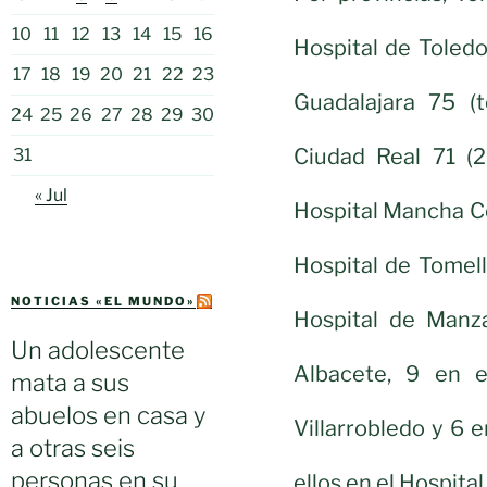
10
11
12
13
14
15
16
Hospital de Toledo
17
18
19
20
21
22
23
Guadalajara 75 (t
24
25
26
27
28
29
30
Ciudad Real 71 (2
31
« Jul
Hospital Mancha Ce
Hospital de Tomell
NOTICIAS «EL MUNDO»
Hospital de Manza
Un adolescente
Albacete, 9 en e
mata a sus
abuelos en casa y
Villarrobledo y 6 
a otras seis
personas en su
ellos en el Hospita