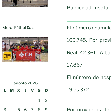
Publicidad: [usef
El número acumulad
Moral Fútbol Sala
169.745. Por prov
Real 42.361, Alb
17.867.
El número de hosp
agosto 2026
19 es 372.
L
M
X
J
V
S
D
1
2
Por provincias, To
3
4
5
6
7
8
9