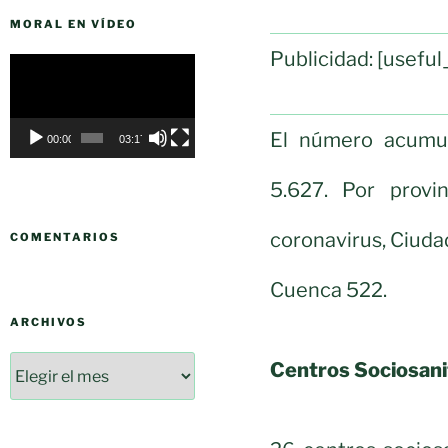
MORAL EN VÍDEO
Publicidad: [usef
Reproductor
de
vídeo
El número acumul
00:00
03:17
5.627. Por provin
coronavirus, Ciuda
COMENTARIOS
Cuenca 522.
ARCHIVOS
Centros Sociosani