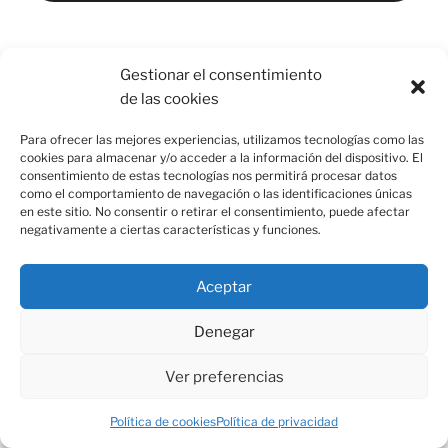
Gestionar el consentimiento
de las cookies
Para ofrecer las mejores experiencias, utilizamos tecnologías como las
Esquina de Mauricio, C/ Esparto, 37. 13350 Moral de
cookies para almacenar y/o acceder a la información del dispositivo. El
Calatrava (C.Real) info@esquinademauricio.es
consentimiento de estas tecnologías nos permitirá procesar datos
como el comportamiento de navegación o las identificaciones únicas
en este sitio. No consentir o retirar el consentimiento, puede afectar
«Aviso Legal»
negativamente a ciertas características y funciones.
Aceptar
Denegar
Ver preferencias
Política de cookies
Política de privacidad
Política de privacidad
Funciona gracias a WordPress