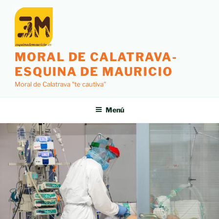
MORAL DE CALATRAVA-
ESQUINA DE MAURICIO
Moral de Calatrava "te cautiva"
Menú