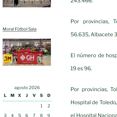
243.466.
Por provincias, 
Moral Fútbol Sala
56.635, Albacete 3
El número de hosp
19 es 96.
agosto 2026
Por provincias, T
L
M
X
J
V
S
D
Hospital de Toledo,
1
2
el Hospital Naciona
3
4
5
6
7
8
9