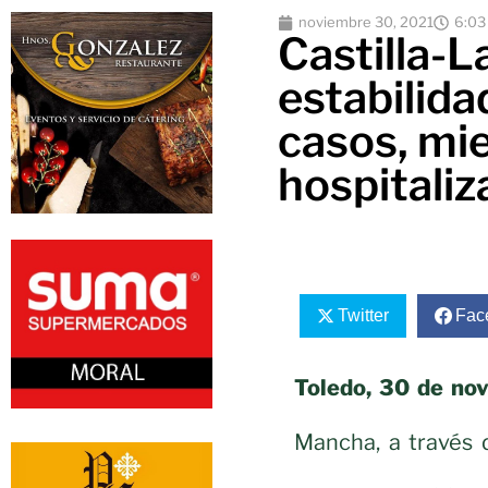
noviembre 30, 2021
6:03
Castilla-L
estabilida
casos, mi
hospitali
Twitter
Fac
Toledo, 30 de no
Mancha, a través 