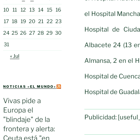
10
11
12
13
14
15
16
el Hospital Mancha 
17
18
19
20
21
22
23
Hospital de Ciuda
24
25
26
27
28
29
30
Albacete 24 (13 en
31
« Jul
Almansa, 2 en el Ho
Hospital de Cuenca)
NOTICIAS «EL MUNDO»
Hospital de Guadala
Vivas pide a
Europa el
Publicidad: [usef
"blindaje" de la
frontera y alerta:
Ceuta está "en