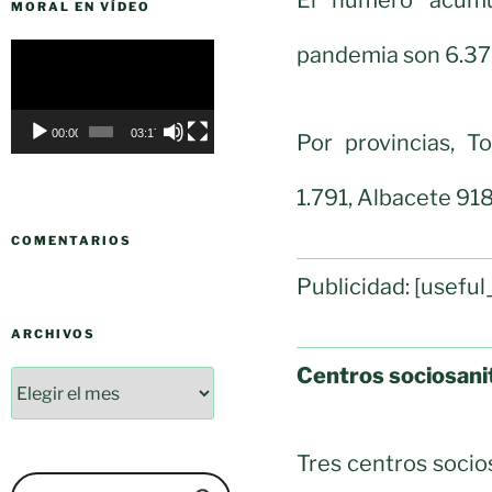
MORAL EN VÍDEO
Reproductor
pandemia son 6.37
de
vídeo
00:00
03:17
Por provincias, T
1.791, Albacete 91
COMENTARIOS
Publicidad: [usef
ARCHIVOS
Centros sociosani
Tres centros socio