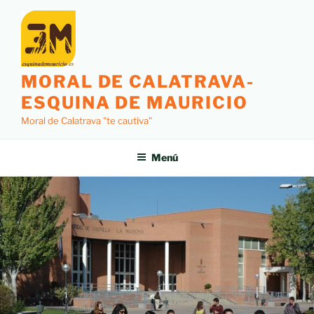
MORAL DE CALATRAVA-
ESQUINA DE MAURICIO
Moral de Calatrava "te cautiva"
Menú